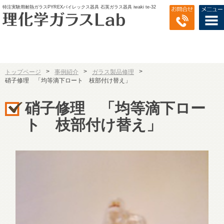
特注実験用耐熱ガラスPYREXパイレックス器具 石英ガラス器具 iwaki te-32
>
>
>
トップページ
事例紹介
ガラス製品修理
硝子修理 「均等滴下ロート 枝部付け替え」
硝子修理 「均等滴下ロー
ト 枝部付け替え」