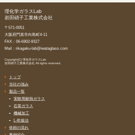
理化学ガラスLab
岩田硝子工業株式会社
〒571-0051
大阪府門真市向島町4-11
FAX：06-6902-9327
Mail：
rikagaku-lab@iwataglass.com
Copyright(C)
理化学ガラスLab
岩田硝子工業株式会社
All rights reserved.
トップ
当社の強み
製品一覧
実験用耐熱ガラス
石英ガラス
機械加工
L-乾燥法
依頼の流れ
事例紹介