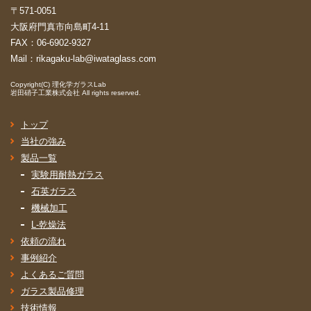
〒571-0051
大阪府門真市向島町4-11
FAX：06-6902-9327
Mail：
rikagaku-lab@iwataglass.com
Copyright(C)
理化学ガラスLab
岩田硝子工業株式会社
All rights reserved.
トップ
当社の強み
製品一覧
実験用耐熱ガラス
石英ガラス
機械加工
L-乾燥法
依頼の流れ
事例紹介
よくあるご質問
ガラス製品修理
技術情報