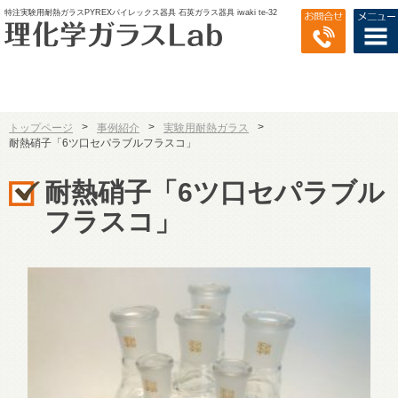
特注実験用耐熱ガラスPYREXパイレックス器具 石英ガラス器具 iwaki te-32
>
>
>
トップページ
事例紹介
実験用耐熱ガラス
耐熱硝子「6ツ口セパラブルフラスコ」
耐熱硝子「6ツ口セパラブル
フラスコ」