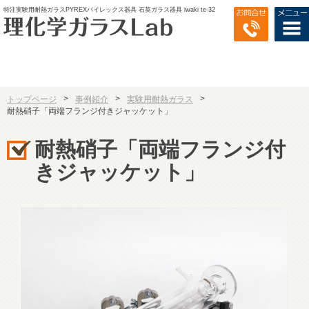
特注実験用耐熱ガラスPYREXパイレックス器具 石英ガラス器具 iwaki te-32
>
>
>
トップページ
事例紹介
実験用耐熱ガラス
耐熱硝子「両端フランジ付きジャッケット」
耐熱硝子「両端フランジ付
きジャッケット」