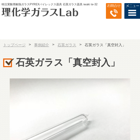
特注実験用耐熱ガラスPYREXパイレックス器具 石英ガラス器具 iwaki te-32
>
>
>
トップページ
事例紹介
石英ガラス
石英ガラス「真空封入」
石英ガラス「真空封入」