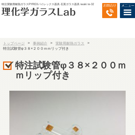
特注実験用耐熱ガラスPYREXパイレックス器具 石英ガラス器具 iwaki te-32
>
>
>
トップページ
事例紹介
実験用耐熱ガラス
特注試験管φ３８×２００ｍｍリップ付き
特注試験管φ３８×２００ｍ
ｍリップ付き