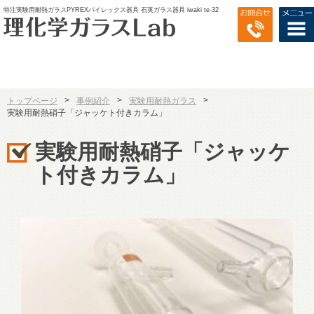
特注実験用耐熱ガラスPYREXパイレックス器具 石英ガラス器具 iwaki te-32
>
>
>
トップページ
事例紹介
実験用耐熱ガラス
実験用耐熱硝子「ジャッケト付きカラム」
実験用耐熱硝子「ジャッケ
ト付きカラム」