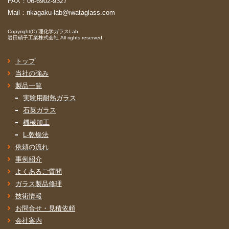
FAX：06-6902-9327
Mail：
rikagaku-lab@iwataglass.com
Copyright(C)
理化学ガラスLab
岩田硝子工業株式会社
All rights reserved.
トップ
当社の強み
製品一覧
実験用耐熱ガラス
石英ガラス
機械加工
L-乾燥法
依頼の流れ
事例紹介
よくあるご質問
ガラス製品修理
技術情報
お問合せ・見積依頼
会社案内