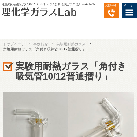
特注実験用耐熱ガラスPYREXパイレックス器具 石英ガラス器具 iwaki te-32
>
>
>
トップページ
事例紹介
実験用耐熱ガラス
実験用耐熱ガラス「角付き吸気管10/12普通摺り」
実験用耐熱ガラス「角付き
吸気管10/12普通摺り」