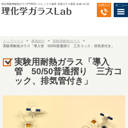
特注実験用耐熱ガラスPYREXパイレックス器具 石英ガラス器具 iwaki te-32
>
>
>
トップページ
事例紹介
実験用耐熱ガラス
実験用耐熱ガラス「導入管 50/50普通摺り 三方コック、排気管付き」
実験用耐熱ガラス「導入
管 50/50普通摺り 三方コ
ック、排気管付き」