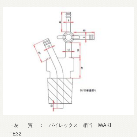
・材 質 ： パイレックス 相当 IWAKI
TE32