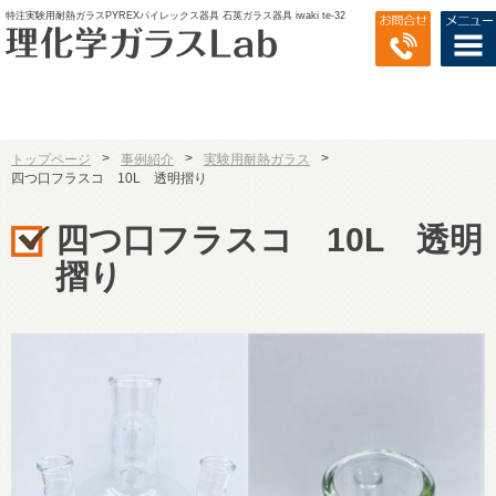
特注実験用耐熱ガラスPYREXパイレックス器具 石英ガラス器具 iwaki te-32
>
>
>
トップページ
事例紹介
実験用耐熱ガラス
四つ口フラスコ 10L 透明摺り
四つ口フラスコ 10L 透明
摺り