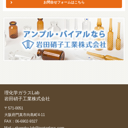
お問合せフォームはこちら
理化学ガラスLab
岩田硝子工業株式会社
〒571-0051
大阪府門真市向島町4-11
FAX：06-6902-9327
Mail：
rikagaku-lab@iwataglass.com