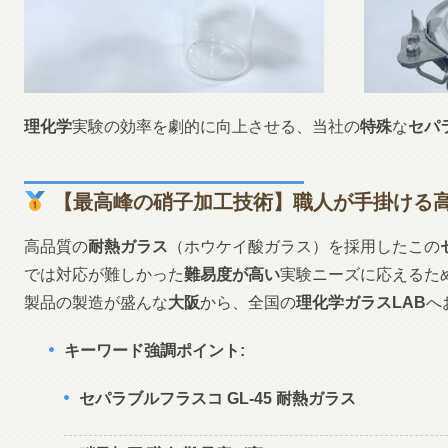
理化学
実験の効率を劇的に向上させる、当社の
特殊
な
セパ
【最高峰の
硝子加工
技術】
職人
が手掛ける
高品質の
耐熱ガラス
（ホウケイ酸ガラス）を採用したこの
では対応が難しかった
難易度が高い
実験ニーズに応えるた
製品の製造が盛んな
大阪
から、全国の
理化学ガラスLAB
へ
キーワード強調ポイント:
セパラブルフラスコ GL-45 耐熱ガラス