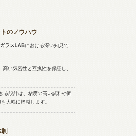
ント
のノウハウ
ガラスLAB
における深い知見で
。高い気密性と互換性を保証し、
できる設計は、粘度の高い試料や固
担を大幅に軽減します。
体制