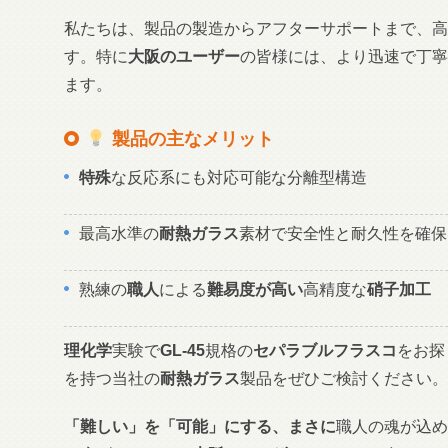
私たちは、製品の製造からアフターサポートまで、高
す。特に
大阪のユーザー
の皆様には、より迅速で丁寧
ます。
製品の主なメリット
特殊
な反応系にも対応可能な分離型構造
最高水準の
耐熱ガラス
素材で安全性と耐久性を確保
熟練の
職人
による
難易度が高い
高精度な
硝子加工
理化学
実験で
GL-45
規格の
セパラブルフラスコ
をお探
を持つ当社の
耐熱ガラス
製品をぜひご検討ください。
「難しい」を「可能」にする、まさに
職人の魂が込め