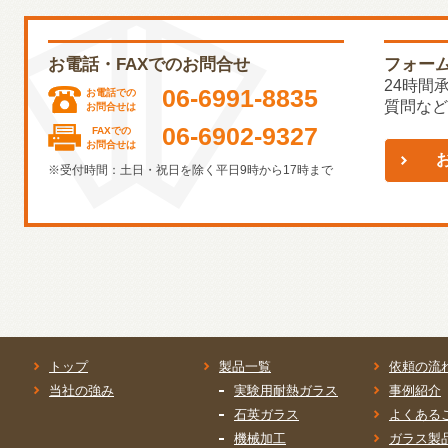
お電話・FAXでのお問合せ
フォー
24時間
06-6991-8835
お電話での
質問など
お問合せは
06-6902-9327
FAXでの
お問合せは
※受付時間：土日・祝日を除く平日9時から17時まで
トップ
製品一覧
依頼の流
当社の強み
実験用耐熱ガラス
事例紹介
石英ガラス
よくある
機械加工
ガラス製