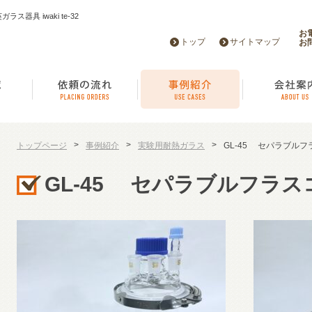
器具 iwaki te-32
お
トップ
サイトマップ
お
>
>
>
トップページ
事例紹介
実験用耐熱ガラス
GL-45 セパラブルフ
GL-45 セパラブルフラス