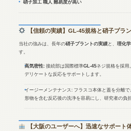
硝子加工 職人 難易度が高い
【信頼の実績】
GL-45
規格と
硝子プラ
当社の強みは、長年の
硝子プラントの実績
と、
理化学
す。
高気密性:
接続部は国際標準
GL-45
ネジ規格を採用
デリケートな反応をサポートします。
イージーメンテナンス: フラスコ本体と蓋を分離
形物を含む反応後の洗浄を容易にし、研究者の負
【
大阪のユーザー
へ】迅速なサポート