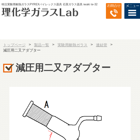
特注実験用耐熱ガラスPYREXパイレックス器具 石英ガラス器具 iwaki te-32
>
>
>
>
トップページ
製品一覧
実験用耐熱ガラス
連結管
減圧用二又アダプター
減圧用二又アダプター