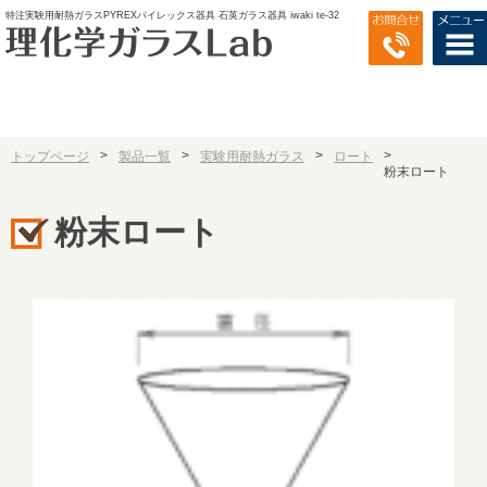
特注実験用耐熱ガラスPYREXパイレックス器具 石英ガラス器具 iwaki te-32
>
>
>
>
トップページ
製品一覧
実験用耐熱ガラス
ロート
粉末ロート
粉末ロート