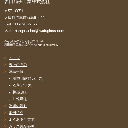
岩田硝子工業株式会社
〒571-0051
大阪府門真市向島町4-11
FAX：06-6902-9327
Mail：
rikagaku-lab@iwataglass.com
Copyright(C)
理化学ガラスLab
岩田硝子工業株式会社
All rights reserved.
トップ
当社の強み
製品一覧
実験用耐熱ガラス
石英ガラス
機械加工
L-乾燥法
依頼の流れ
事例紹介
よくあるご質問
ガラス製品修理