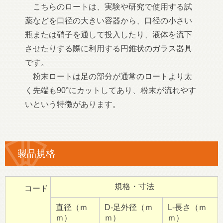
こちらのロートは、実験や研究で使用する試
薬などを口径の大きい容器から、口径の小さい
瓶または硝子を通して投入したり、液体を流下
させたりする際に利用する円錐状のガラス器具
です。
粉末ロートは足の部分が通常のロートより太
く先端も90°にカットしてあり、粉末が流れやす
いという特徴があります。
製品規格
規格・寸法
コード
直径（ｍ
D-足外径（ｍ
L-長さ（ｍ
ｍ）
ｍ）
ｍ）