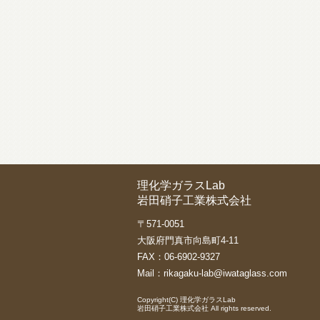
理化学ガラスLab
岩田硝子工業株式会社
〒571-0051
大阪府門真市向島町4-11
FAX：06-6902-9327
Mail：
rikagaku-lab@iwataglass.com
Copyright(C)
理化学ガラスLab
岩田硝子工業株式会社
All rights reserved.