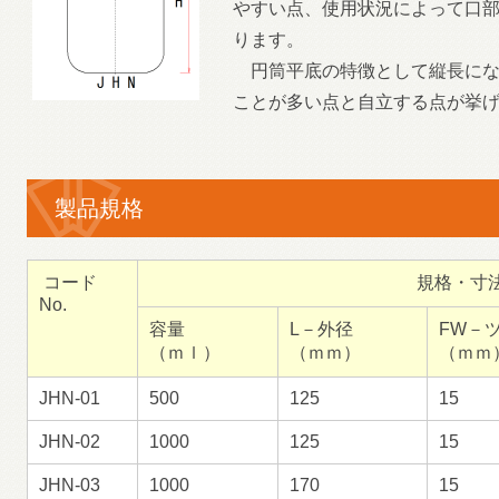
やすい点、使用状況によって口
ります。
円筒平底の特徴として縦長にな
ことが多い点と自立する点が挙
製品規格
コード
規格・寸
No.
容量
L－外径
FW－
（ｍｌ）
（ｍｍ）
（ｍｍ
JHN-01
500
125
15
JHN-02
1000
125
15
JHN-03
1000
170
15