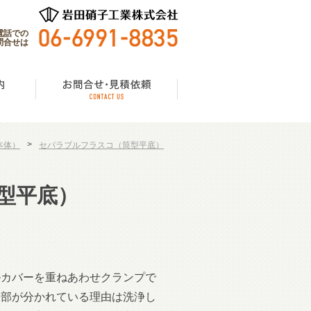
電話での
問合せは
>
本体）
セパラブルフラスコ（筒型平底）
型平底）
ルカバーを重ねあわせクランプで
口部が分かれている理由は洗浄し