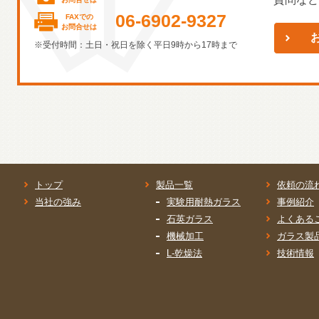
06-6902-9327
FAXでの
お問合せは
※受付時間：土日・祝日を除く平日9時から17時まで
トップ
製品一覧
依頼の流
当社の強み
実験用耐熱ガラス
事例紹介
石英ガラス
よくある
機械加工
ガラス製
L-乾燥法
技術情報