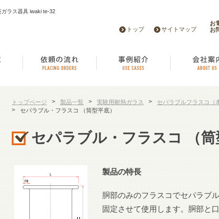
器具 iwaki te-32
お
トップ
サイトマップ
お
>
>
>
トップページ
製品一覧
実験用耐熱ガラス
セパラブルフラスコ（
>
セパラブル・フラスコ （筒型平底）
セパラブル・フラスコ （筒
製品の特長
胴部のみのフラスコでセパラブ
固定させて使用します。胴部と